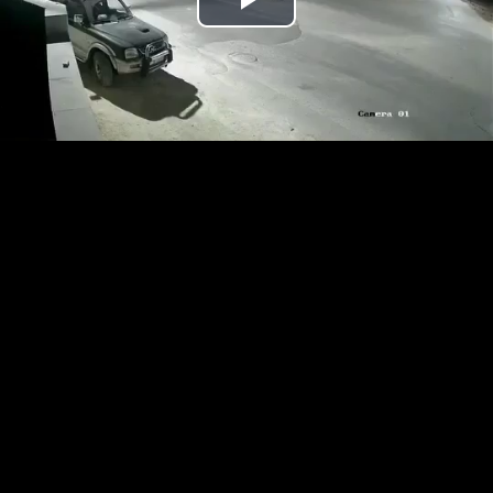
נַגֵּן
וידאו