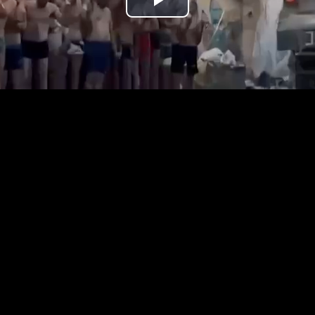
נַגֵּן
וידאו