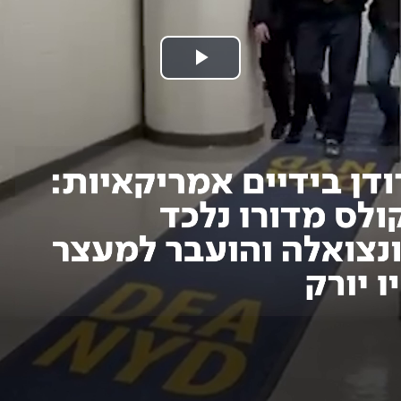
נַגֵּן
וידאו