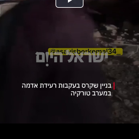
נַגֵּן
וידאו