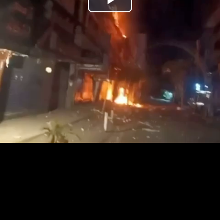
נַגֵּן
וידאו