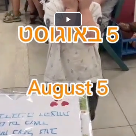
נַגֵּן
וידאו