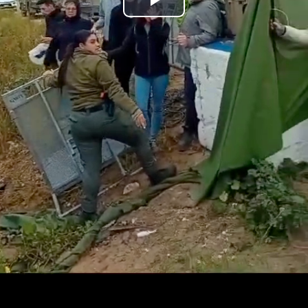
נַגֵּן
וידאו