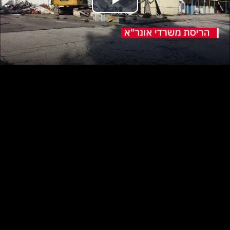
נַגֵּן
וידאו