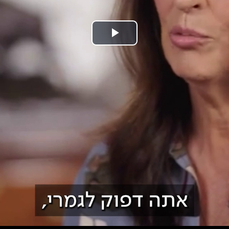
נַגֵּן
וידאו