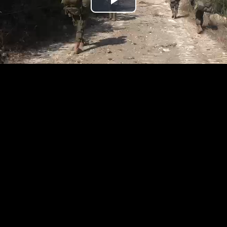
נַגֵּן
וידאו