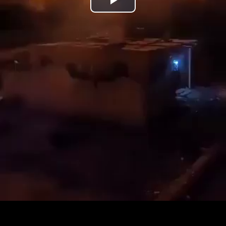
נַגֵּן
וידאו