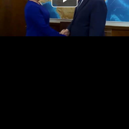
נַגֵּן
וידאו